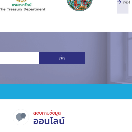
next
ส่ง
สอบถามข้อมูล
ออนไลน์