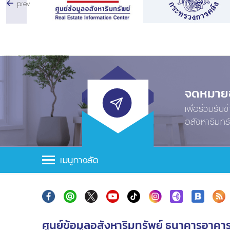
prev
จดหมายข่
เพื่อร่วมรับ
อสังหาริมทร
เมนูทางลัด
ศูนย์ข้อมูลอสังหาริมทรัพย์ ธนาคารอาคา