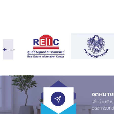
prev
จดหมายข่
เพื่อร่วมรับ
อสังหาริมทร