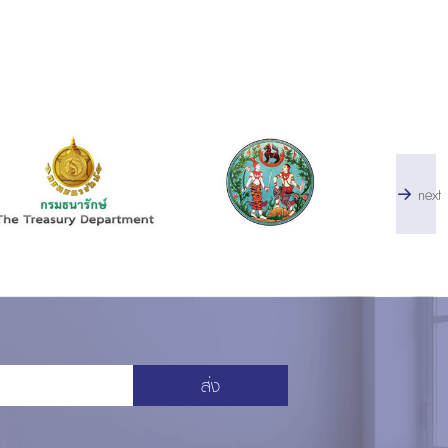
next
ส่ง