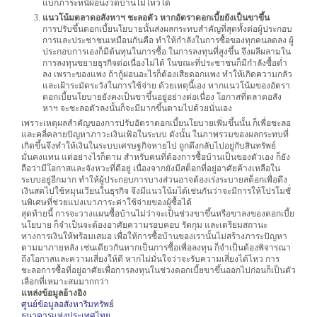
แบกภาระหนี้ผ่อนงวดบ้านไม่ไหวได้
แนวโน้มตลาดอสังหาฯ ชะลอตัว หากอัตราดอกเบี้ยยังเป็นขาขึ้น
การปรับขึ้นดอกเบี้ยนโยบายนั้นส่งผลกระทบสำคัญที่สุดทั้งต่อผู้ประกอบ
การและประชาชนเหมือนกันคือ ทำให้กำลังในการซื้อของทุกคนลดลง ผู้
ประกอบการเองก็มีต้นทุนในการซื้อ ในการลงทุนที่สูงขึ้น จึงผลีผลามใน
การลงทุนขยายธุรกิจต่อเนื่องไม่ได้ ในขณะที่ประชาชนก็มีกำลังซื้อต่ำ
ลง เพราะของแพง ถ้ากู้ผ่อนอะไรก็ต้องเสียดอกแพง ทำให้เกิดความกลัว
และเฝ้าระมัดระวังในการใช้จ่าย ด้วยเหตุนี้เอง หากแนวโน้มของอัตรา
ดอกเบี้ยนโยบายยังคงเป็นขาขึ้นอยู่อย่างต่อเนื่อง โอกาสที่ตลาดอสัง
หาฯ จะชะลอตัวลงนั้นก็จะมีมากขึ้นตามไปด้วยนั่นเอง
เพราะเหตุผลสำคัญของการปรับอัตราดอกเบี้ยนโยบายเพิ่มขึ้นนั้น ก็เพื่อชะลอ
และคลี่คลายปัญหาภาวะเงินเฟ้อในระบบ ดังนั้น ในภาพรวมของผลกระทบที่
เกิดขึ้นจึงทำให้เงินในระบบเศรษฐกิจหายไป ถูกดึงกลับไปอยู่กับสินทรัพย์
มั่นคงแทน แต่อย่างไรก็ตาม สำหรับคนที่ต้องการซื้อบ้านเป็นของตัวเอง ก็ยัง
ถือว่ามีโอกาสและจังหวะที่ดีอยู่ เนื่องจากยังมีสต็อกที่อยู่อาศัยค้างเหลือใน
ระบบอยู่อีกมาก ทำให้ผู้ประกอบการบางส่วนอาจต้องเร่งระบายสต็อกเพื่อดึง
เงินสดไปใช้หมุนเวียนในธุรกิจ จึงมีแนวโน้มได้เช่นกันว่าจะมีการให้โปรโมชั่
นพิเศษที่ช่วยแบ่งเบาภาระค่าใช้จ่ายของผู้ซื้อได้
สุดท้ายนี้ การจะวางแผนซื้อบ้านไม่ว่าจะเป็นช่วงขาขึ้นหรือขาลงของดอกเบี้ย
นโยบาย ก็จำเป็นจะต้องอาศัยความรอบคอบ รัดกุม และเตรียมสถานะ
ทางการเงินให้พร้อมเสมอ เพื่อให้การซื้อบ้านของเรานั้นไม่สร้างภาระปัญหา
ตามมาภายหลัง เช่นเดียวกันหากเป็นการซื้อเพื่อลงทุน ก็จำเป็นต้องพิจารณา
ถึงโอกาสและความเสี่ยงให้ดี หากไม่มั่นใจว่าจะรับความเสี่ยงได้ไหว การ
ชะลอการซื้อที่อยู่อาศัยเพื่อการลงทุนในช่วงดอกเบี้ยขาขึ้นออกไปก่อนก็เป็นตัว
เลือกที่เหมาะสมมากกว่า
แหล่งข้อมูลอ้างอิง
ศูนย์ข้อมูลอสังหาริมทรัพย์
ธนาคารแห่งประเทศไทย