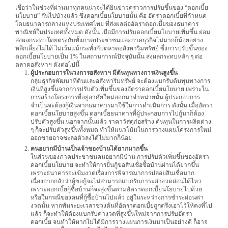
เชื่อว่าในช่วงที่ผ่านมาทุกคนน่าจะได้ยินข่าวคราวการปรับขึ้นของ “ดอกเบี้ย
นโยบาย” กันไปบ้างแล้ว ซึ่งดอกเบี้ยนโยบายนั้น คือ อัตราดอกเบี้ยที่กำหนด
โดยธนาคารกลางแห่งประเทศไทย ที่ส่งผลต่ออัตราดอกเบี้ยของธนาคาร
พาณิชย์ในประเทศทั้งหมด ดังนั้น เมื่อมีการปรับดอกเบี้ยนโยบายเพิ่มขึ้น ย่อม
ส่งผลกระทบโดยตรงกับทั้งภาคประชาชนและภาคธุรกิจไม่มากก็น้อยอย่าง
หลีกเลี่ยงไม่ได้ ไม่เว้นแม้กระทั่งกับตลาดอสังหาริมทรัพย์ ซึ่งการปรับขึ้นของ
ดอกเบี้ยนโยบายเป็น 1% ในสถานการณ์ปัจจุบันนั้น ส่งผลกระทบหลัก ๆ ต่อ
ตลาดอสังหาฯ ดังต่อไปนี้
ผู้ประกอบการในวงการอสังหาฯ มีต้นทุนทางการเงินสูงขึ้น
กลุ่มธุรกิจพัฒนาที่ดินและอสังหาริมทรัพย์ จะต้องแบกรับต้นทุนทางการ
เงินที่สูงขึ้นจากการปรับตัวเพิ่มขึ้นของอัตราดอกเบี้ยนโยบาย เพราะใน
การสร้างโครงการที่อยู่อาศัยใหม่ออกมาจำหน่ายนั้น ผู้ประกอบการ
จำเป็นจะต้องกู้เงินจากธนาคารมาใช้ในการดำเนินการ ดังนั้น เมื่ออัตรา
ดอกเบี้ยนโยบายสูงขึ้น ดอกเบี้ยธนาคารที่ผู้ประกอบการไปกู้มาก็ต้อง
ปรับตัวสูงขึ้น นอกจากนั้นแล้ว ราคาวัสดุก่อสร้าง ต้นทุนในการผลิตต่าง
ๆ ก็จะปรับตัวสูงขึ้นทั้งหมด ทำให้แนวโน้มในการวางแผนโครงการใหม่
ออกขายอาจชะลอตัวลงได้ไม่มากก็น้อย
คนอยากมีบ้านเป็นเจ้าของบ้านได้ยากมากขึ้น
ในส่วนของภาคประชาชนคนอยากมีบ้าน การปรับตัวเพิ่มขึ้นของอัตรา
ดอกเบี้ยนโยบาย จะทำให้การยื่นกู้ขอสินเชื่อซื้อบ้านผ่านได้ยากขึ้น
เพราะธนาคารจะเข้มงวดเรื่องการพิจารณาการปล่อยสินเชื่อมาก
เนื่องจากกลัวว่าผู้ขอกู้จะไม่สามารถแบกรับภาระค่างวดผ่อนได้ไหว
เพราะดอกเบี้ยกู้ซื้อบ้านก็จะสูงขึ้นตามอัตราดอกเบี้ยนโยบายไปด้วย
หรือในกรณีของคนที่กู้ซื้อบ้านไปแล้ว อยู่ในระหว่างการชำระผ่อนค่า
งวดนั้น หากพ้นระยะเวลาช่วงต้นที่อัตราดอกเบี้ยถูกตรึงเอาไว้ให้คงที่ไป
แล้ว ก็จะทำให้ต้องแบกรับค่างวดที่สูงขึ้นใหม่จากการปรับอัตรา
ดอกเบี้ย จนทำให้หากไม่ได้มีการวางแผนการเงินมาเป็นอย่างดี ก็อาจ