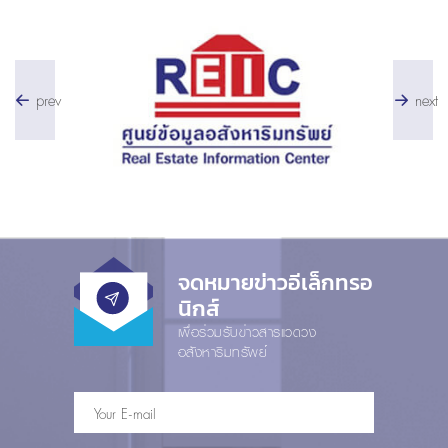
prev
next
จดหมายข่าวอีเล็กทรอ
นิกส์
เพื่อร่วมรับข่าวสารแวดวง
อสังหาริมทรัพย์