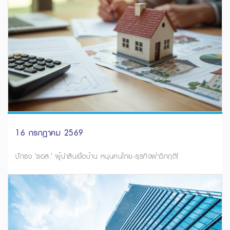
16 กรกฎาคม 2569
ปักธง 'ธอส.' ผู้นำสินเชื่อบ้าน หนุนคนไทย-ธุรกิจฝ่าวิกฤติ!