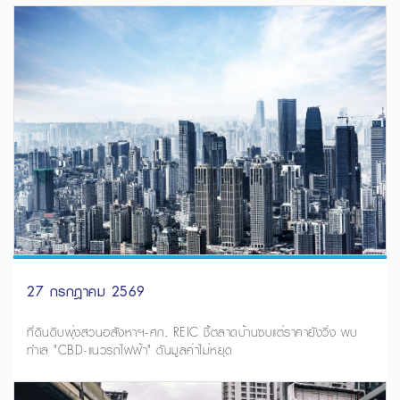
27 กรกฎาคม 2569
ที่ดินดิบพุ่งสวนอสังหาฯ-ศก. REIC ชี้ตลาดบ้านซบแต่ราคายังวิ่ง พบ
ทำเล "CBD-แนวรถไฟฟ้า" ดันมูลค่าไม่หยุด