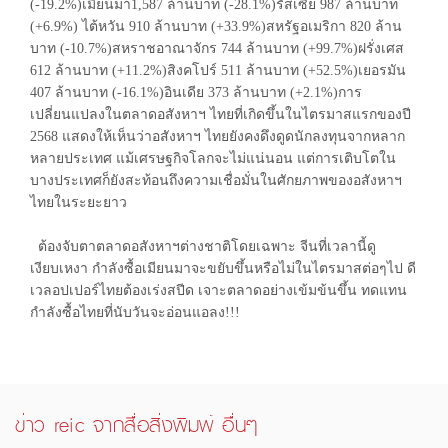
(-19.2%)เมียนมา1,587 ล้านบาท (-28.1%)รัสเซีย 987 ล้านบาท
(+6.9%) ไต้หวัน 910 ล้านบาท (+33.9%)สหรัฐอเมริกา 820 ล้าน
บาท (-10.7%)สหราชอาณาจักร 744 ล้านบาท (+99.7%)ฝรั่งเศส
612 ล้านบาท (+11.2%)สิงคโปร์ 511 ล้านบาท (+52.5%)เยอรมัน
407 ล้านบาท (-16.1%)อินเดีย 373 ล้านบาท (+2.1%)การ
เปลี่ยนแปลงในตลาดอสังหาฯ ไทยที่เกิดขึ้นในไตรมาสแรกของปี
2568 แสดงให้เห็นว่าอสังหาฯ ไทยยังคงดึงดูดนักลงทุนจากหลาก
หลายประเทศ แม้เศรษฐกิจโลกจะไม่แน่นอน แต่การเติบโตใน
บางประเทศก็ยังสะท้อนถึงความเชื่อมั่นในศักยภาพของอสังหาฯ
ไทยในระยะยาว
ต้องจับตาตลาดอสังหาฯต่างชาติโดยเฉพาะ จีนที่เวลานี้ดู
เงียบเหงา กำลังซื้อเมียนมาจะขยับขึ้นหรือไม่ในไตรมาสต่อๆไป ดี
เวลอปเปอร์ไทยต้องเร่งสปีด เจาะตลาดอย่างเข้มข้นขึ้น ทดแทน
กำลังซื้อไทยที่นับวันจะอ่อนแอลง!!!
ข่าว reic จากสื่อสิ่งพิมพ์ อื่นๆ