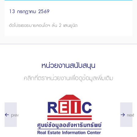
13 กรกฎาคม 2569
อัดโปรแรงระบายคอนโดฯ ล้น 2 แสนยูนิต
หน่วยงานสนับสนุน
คลิกที่ตราหน่วยงานเพื่อดูข้อมูลเพิ่มเติม
prev
next