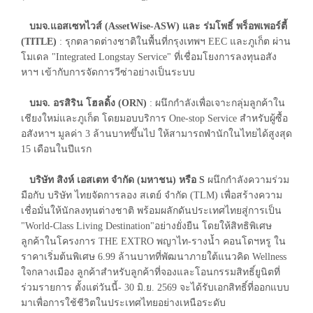
บมจ.แอสเซทไวส์ (AssetWise-ASW) และ ร่มโพธิ์ พร็อพเพอร์ตี้
(TITLE)
: รุกตลาดต่างชาติในพื้นที่กรุงเทพฯ EEC และภูเก็ต ผ่าน
โมเดล "Integrated Longstay Service" ที่เชื่อมโยงการลงทุนอสัง
หาฯ เข้ากับการจัดการวีซ่าอย่างเป็นระบบ
บมจ. อรสิริน โฮลดิ้ง (ORN)
: ผนึกกำลังเพื่อเจาะกลุ่มลูกค้าใน
เชียงใหม่และภูเก็ต โดยมอบบริการ One-stop Service สำหรับผู้ซื้อ
อสังหาฯ มูลค่า 3 ล้านบาทขึ้นไป ให้สามารถพำนักในไทยได้สูงสุด
15 เดือนในปีแรก
บริษัท สิงห์ เอสเตท จำกัด (มหาชน) หรือ S
ผนึกกำลังความร่วม
มือกับ บริษัท ไทยจัดการลอง สเตย์ จำกัด (TLM) เพื่อสร้างความ
เชื่อมั่นให้นักลงทุนต่างชาติ พร้อมผลักดันประเทศไทยสู่การเป็น
"World-Class Living Destination"อย่างยั่งยืน โดยให้สิทธิพิเศษ
ลูกค้าในโครงการ THE EXTRO พญาไท-รางน้ำ คอนโดฯหรู ใน
ราคาเริ่มต้นพิเศษ 6.99 ล้านบาทที่พัฒนาภายใต้แนวคิด Wellness
ใจกลางเมือง ลูกค้าสำหรับลูกค้าที่จองและโอนกรรมสิทธิ์ยูนิตที่
ร่วมรายการ ตั้งแต่วันนี้- 30 มิ.ย. 2569 จะได้รับเอกสิทธิ์ที่ออกแบบ
มาเพื่อการใช้ชีวิตในประเทศไทยอย่างเหนือระดับ