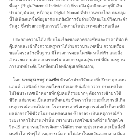
ซื้อสูง (High-Potential Individuals) ที่รวมถึง ผู้เกษียณอายุที่มีเงิน
บำนาญมั่นคง, หรือกลุ่ม Digital Nomad ที่ทำงานทางไกล คนกลุ่ม
นี้ไม่เพียงแต่ซื้อที่อยู่อาศัย แต่ยังมีการจับจ่ายใช้สอยในชีวิตประจำ
วันสูง ซึ่งช่วยกระตุ้นการบริโภคภายในประเทศอย่างต่อเนื่อง
ประกอบความได้เปรียบในเรื่องของค่าครองชีพและราคาที่พัก ที่
คุ้มค่าและเข้าถึงความหรูหราได้ง่ายกว่าประเทศอื่น ความพร้อม
ของโครงสร้างพื้นฐาน มีโครงการคอนโดฯติดรถไฟฟ้า และสิ่ง
อำนวยความสะดวกครบครัน และการดูแลสุขภาพ ที่มีมาตรฐาน
การแพทย์ระดับโลกที่ตอบโจทย์กลุ่มเกษียณอายุ
โดย
นายสุรเชษฐ กองชีพ
หัวหน้าฝ่ายวิจัยและที่ปรึกษาคุชแมน
แอนด์ เวคฟีลด์ ประเทศไทย เปิดเผยกับผู้สื่อข่าวว่า ประเทศไทย
ไม่ใช่ประเทศเป้าหมายที่กลุ่มคนที่รวยมากๆ ต้องการเข้ามาใช้
ชีวิต แต่อาจจะเป็นสถานที่หลบภัยชั่วคราวในระยะสั้นๆกรณีเกิด
เหตุการณ์ความไม่สงบ โรคระบาด หรือเหตุการณ์อะไรก็ตามที่มี
ผลต่อการใช้ชีวิตในประเทศตนเอง ซึ่งอาจจะเป็นเหตุการณ์ชั่ว
ระยะเวลาไม่นานเท่านั้น เพราะประเทศไทยช่วงที่ผ่านวิกฤตโค
วิด-19 สามารถบริหารจัดการได้ดีกว่าหลายประเทศและเป็นสิ่งที่
คนทั่วโลกรับรู้ได้ เหตุการณ์ความไม่สงบในตะวันออกกลาง มีผล