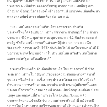
คน มูลค่าของเงินที่ย้ายเข้าไปใน สหรัฐอาหรับเอมิเรตส์ คือ
ประมาณ 63 พันล้านดอลลาร์สหรัฐ มากกว่าประเทศอื่นๆ ค่อน
ข้างมาก ซึ่งกลุ่มนี้อาจจะยังไม่ย้ายออกทันที แต่อาจจะเลือกที่จะหา
แหล่งหลบภัยชั่วคราวก่อนเพื่อดูสถานการณ์
"ประเทศไทยอาจจะเป็นที่สนใจของพวกเขา สำหรับ
ประเทศไทยก็ติดอันดับ 14 เพราะมีชาวต่างชาติกลุ่มนี้ย้ายเข้ามา
ประมาณ 450 คน มูลค่าการลงทุนประมาณ 4.2 พันล้านดอลลาร์
สหรัฐ ซึ่งตัวเลขนี้อาจจะเป็นตัวเลขที่ผู้ประกอบการ และนัก
วิเคราะห์บางราย เอาไปใช้อ้างอิงก็เป็นไปได้ แต่ในรายงานไม่ได้
บอกว่าประเทศใดย้ายเข้ามาในประเทศไทย หรือประเทศใดย้าย
ออกจากสหรัฐอาหรับเอมิเรตส์"
ประเทศไทยยังเป็นตัวเลือกที่น่าสนใจ ในแง่ของการใช้ ชีวิต
ระยะยาว เพราะไม่มีปัญหาเรื่องของความขัดแย้งทางศาสนาที่
รุนแรง หรือลัทธิความเชื่อต่างๆ ประเทศไทยอาจจะได้อานิสงส์
ด้านบวกจากการเข้ามาของชาวต่างชาติ บางกลุ่มที่มากขึ้นแบบ
ชัดเจน ซึ่งการเข้ามาของกลุ่มนี้ อาจจะเป็นทั้งกลุ่มคนมีเงิน มีราย
ได้สูง และกลุ่มคนที่ทำงานระยะไกล Digital Nomad แล้ว
ประเทศไทยค่อนข้างเปิดรับกลุ่มคนต่างชาติเหล่านี้ แม้ว่าจะมี
ปัญหาในเรื่องของการขอวีซ่าระยะยาวหรือใบอนุญาตทำงานบ้าง