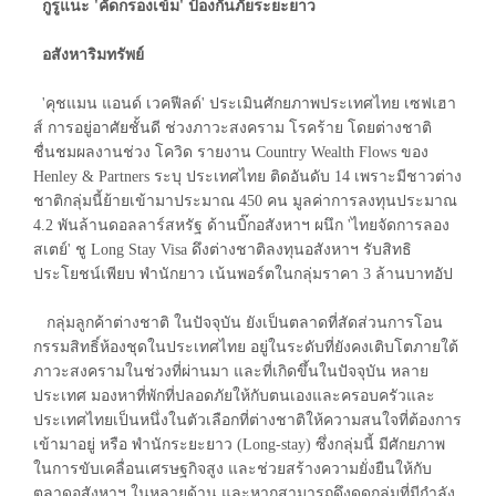
กูรูแนะ 'คัดกรองเข้ม' ป้องกันภัยระยะยาว
อสังหาริมทรัพย์
'คุชแมน แอนด์ เวคฟีลด์' ประเมินศักยภาพประเทศไทย เซฟเฮา
ส์ การอยู่อาศัยชั้นดี ช่วงภาวะสงคราม โรคร้าย โดยต่างชาติ
ชื่นชมผลงานช่วง โควิด รายงาน Country Wealth Flows ของ
Henley & Partners ระบุ ประเทศไทย ติดอันดับ 14 เพราะมีชาวต่าง
ชาติกลุ่มนี้ย้ายเข้ามาประมาณ 450 คน มูลค่าการลงทุนประมาณ
4.2 พันล้านดอลลาร์สหรัฐ ด้านบิ๊กอสังหาฯ ผนึก 'ไทยจัดการลอง
สเตย์' ชู Long Stay Visa ดึงต่างชาติลงทุนอสังหาฯ รับสิทธิ
ประโยชน์เพียบ พำนักยาว เน้นพอร์ตในกลุ่มราคา 3 ล้านบาทอัป
กลุ่มลูกค้าต่างชาติ ในปัจจุบัน ยังเป็นตลาดที่สัดส่วนการโอน
กรรมสิทธิ์ห้องชุดในประเทศไทย อยู่ในระดับที่ยังคงเติบโตภายใต้
ภาวะสงครามในช่วงที่ผ่านมา และที่เกิดขึ้นในปัจจุบัน หลาย
ประเทศ มองหาที่พักที่ปลอดภัยให้กับตนเองและครอบครัวและ
ประเทศไทยเป็นหนึ่งในตัวเลือกที่ต่างชาติให้ความสนใจที่ต้องการ
เข้ามาอยู่ หรือ พำนักระยะยาว (Long-stay) ซึ่งกลุ่มนี้ มีศักยภาพ
ในการขับเคลื่อนเศรษฐกิจสูง และช่วยสร้างความยั่งยืนให้กับ
ตลาดอสังหาฯ ในหลายด้าน และหากสามารถดึงดูดกลุ่มที่มีกำลัง