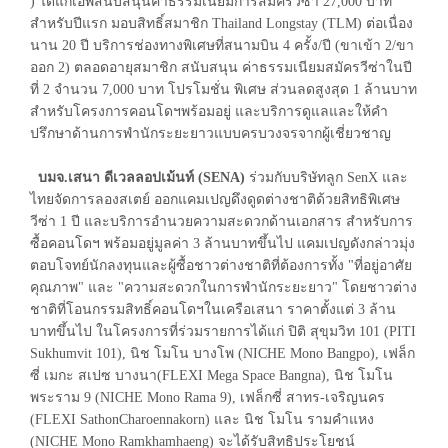
) ได้แก่เอพีสนับสนุนค่าธรรมเนียมการสมัครวีซ่า 27,000 บาท
สำหรับปีแรก มอบสิทธิ์สมาชิก Thailand Longstay (TLM) ต่อเนื่อง
นาน 20 ปี บริการช่องทางพิเศษที่สนามบิน 4 ครั้ง/ปี (ขาเข้า 2/ขา
ออก 2) ตลอดอายุสมาชิก สนับสนุน ค่าธรรมเนียมสมัครวีซ่าในปี
ที่ 2 จำนวน 7,000 บาท โปรโมชั่น พิเศษ ส่วนลดสูงสุด 1 ล้านบาท
สำหรับโครงการคอนโดฯพร้อมอยู่ และบริการดูแลและให้คำ
ปรึกษาด้านการพำนักระยะยาวแบบครบวงจรจากผู้เชี่ยวชาญ
บมจ.เสนา ดีเวลลอปเม้นท์ (SENA)
ร่วมกับบริษัทลูก SenX และ
ไทยจัดการลองสเตย์ ออกแคมเปญดึงดูดต่างชาติด้วยสิทธิพิเศษ
วีซ่า 1 ปี และบริการอำนวยความสะดวกด้านเอกสาร สำหรับการ
ซื้อคอนโดฯ พร้อมอยู่มูลค่า 3 ล้านบาทขึ้นไป แคมเปญดังกล่าวมุ่ง
ตอบโจทย์นักลงทุนและผู้ซื้อชาวต่างชาติที่ต้องการทั้ง "ที่อยู่อาศัย
คุณภาพ" และ "ความสะดวกในการพำนักระยะยาว" โดยชาวต่าง
ชาติที่โอนกรรมสิทธิ์คอนโดฯในเครือเสนา ราคาตั้งแต่ 3 ล้าน
บาทขึ้นไป ในโครงการที่ร่วมรายการได้แก่ ปิติ สุขุมวิท 101 (PITI
Sukhumvit 101), นิช โมโน บางโพ (NICHE Mono Bangpo), เฟล็ก
ซี่ เมกะ สเปซ บางนา(FLEXI Mega Space Bangna), นิช โมโน
พระราม 9 (NICHE Mono Rama 9), เฟล็กซี่ สาทร-เจริญนคร
(FLEXI SathonCharoennakorn) และ นิช โมโน รามคำแหง
(NICHE Mono Ramkhamhaeng) จะได้รับสิทธิประโยชน์