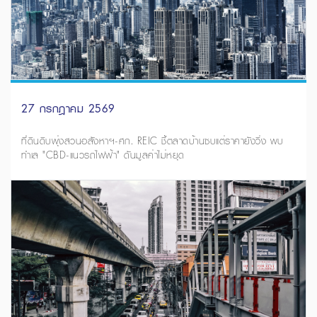
27 กรกฎาคม 2569
ที่ดินดิบพุ่งสวนอสังหาฯ-ศก. REIC ชี้ตลาดบ้านซบแต่ราคายังวิ่ง พบ
ทำเล "CBD-แนวรถไฟฟ้า" ดันมูลค่าไม่หยุด