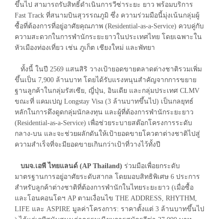
ขึ้นไป สามารถรับสิทธิ์ดำเนินการวีซ่าระยะ ยาว พร้อมบริการ
Fast Track ที่สนามบินสุวรรณภูมิ ซึ่ง ความร่วมมือนี้มุ่งเน้นกลุ่มผู้
ซื้อที่ต้องการที่อยู่อาศัยคุณภาพ (Residential-as-a-Service) ควบคู่กับ
ความสะดวกในการพำนักระยะยาวในประเทศไทย โดยเฉพาะใน
หัวเมืองท่องเที่ยว เช่น ภูเก็ต เชียงใหม่ และพัทยา
ทั้งนี้ ในปี 2569 แสนสิริ วางเป้ายอดขายตลาดต่างชาติรวมเพิ่ม
ขึ้นเป็น 7,900 ล้านบาท โดยได้รับแรงหนุนสำคัญจากการขยาย
ฐานลูกค้าในกลุ่มรัสเซีย, ญี่ปุ่น, อินเดีย และกลุ่มประเทศ CLMV
ขณะที่ แคมเปญ Longstay Visa (3 ล้านบาทขึ้นไป) เป็นกลยุทธ์
หลักในการดึงดูดกลุ่มนักลงทุน และผู้ที่ต้องการพำนักระยะยาว
(Residential-as-a-Service) เพื่อช่วยระบายสต๊อกโครงการระดับ
กลาง-บน และจะช่วยผลักดันให้เป้ายอดขายโควตาต่างชาติไปสู่
ความสำเร็จที่จะมียอดขายเกินกว่าเป้าที่วางไว้ทั้งปี
บมจ.เอพี ไทยแลนด์ (AP Thailand)
ร่วมมือเพื่อยกระดับ
มาตรฐานการอยู่อาศัยระดับสากล โดยมอบสิทธิพิเศษ 6 ประการ
สำหรับลูกค้าต่างชาติที่ต้องการพำนักในไทยระยะยาว (เมื่อซื้อ
และโอนคอนโดฯ AP ตามเงื่อนไข THE ADDRESS, RHYTHM,
LIFE และ ASPIRE มูลค่าโครงการ: ราคาตั้งแต่ 3 ล้านบาทขึ้นไป