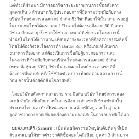
แต่ช่วงที่ผ่านมา มีการออกวีซ่าระยะยาวผ่านการซื้ออสังหาฯ
มูลค่าเกิน 3 ล้านบาทกับผู้ประกอบการที่มีความร่วมมือกับทาง
บริษัท ไทยจัดการลองสเตย์ จำกัด ซึ่งวีซ่าที่ออกให้นั้น สามารถอยู่
ในประเทศไทยได้คราวละ 1 ปี และไม่ต้องรอถึงอายุ 50 ปี แบบ
วีซ่าเกษียณอายุ ซึ่งช่วยให้ชาวต่างชาติที่เข้าร่วมโครงการนี้
พำนักในไทยได้ยาวนาน เทียบเท่าระยะเวลาที่ถือครองกรรมสิทธิ์
โดยไม่ต้องกังวลเรื่องการทำ Border Run หรือเกณฑ์เงินฝาก
ธนาคารที่ยุ่งยาก แต่ต้องเป็นการซื้อกับผู้ประกอบการ และ
โครงการที่ร่วมมือกับทางบริษัท ไทยจัดการลองสเตย์ จำกัด
(ททท.ถือหุ้นอยู่ 30%) วีซ่านี้น่าจะตอบโจทย์ชาวต่างชาติที่
ต้องการที่หลบภัยหรือใช้ชีวิตชั่วคราว เพื่อติดตามสถานการณ์
ก่อน จากนั้นค่อยตัดสินใจภายหลัง
โดยบริษัทอสังหาฯหลายราย ร่วมมือกับ บริษัท ไทยจัดการลอง
สเตย์ จำกัด เพิ่มศักยภาพในการดึงชาวต่างชาติเข้ามพำนักใน
ประเทศไทย และยังเป็นช่องระบายสต๊อกที่มีอยู่ ออกไปสู่ กลุ่ม
ลูกค้าชาวต่างชาติ ที่มองเรื่องความปลอดภัยในการอยู่อาศัยได้แก่
บมจ.แสนสิริ (Sansiri)
: เป็นพันธมิตรรายใหญ่อันดับต้นๆ ที่เปิด
ตัวแคมเปญให้ชาวต่างชาติที่ซื้อคอนโดมิเนียม มูลค่า 3 ล้านบาท