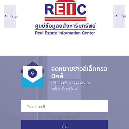
prev
next
จดหมายข่าวอีเล็กทรอ
นิกส์
เพื่อร่วมรับข่าวสารแวดวง
อสังหาริมทรัพย์
ส่ง